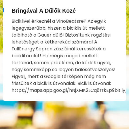
Bringával A Dűlők Közé
Biciklivel érkeznél a VinoBeatsre? Az egyik
legegyszerűbb, hiszen a biciklis út mellett
található a Gauer dűlő! Biztosítunk rögzítési
lehetőséget a kétkerekűd számára! A
FullEnergy Sopron zászlóinál keressétek a
biciklitárolót! Ha mégis magad mellett
tartanád, semmi probléma, de kérlek ügyelj,
hogy semmiképp se legyen balesetveszélyes!
Figyelj, mert a Google térképen még nem
frissültek a biciklis útvonalak. Biciklis útvonal:
https://maps.app.goo.gl/hNjXMK2LCq8rrkEp9bit.ly