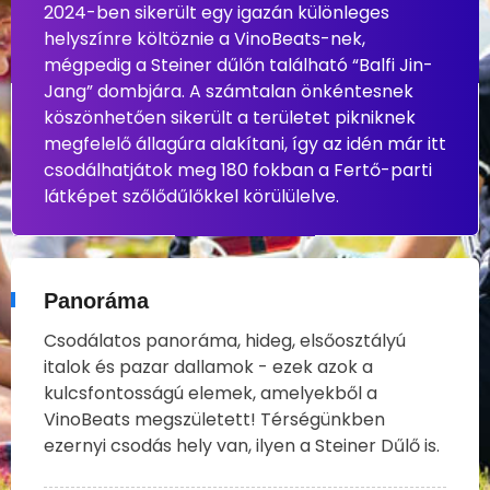
2024-ben sikerült egy igazán különleges
helyszínre költöznie a VinoBeats-nek,
mégpedig a Steiner dűlőn található “Balfi Jin-
Jang” dombjára. A számtalan önkéntesnek
köszönhetően sikerült a területet pikniknek
megfelelő állagúra alakítani, így az idén már itt
csodálhatjátok meg 180 fokban a Fertő-parti
látképet szőlődűlőkkel körülülelve.
Panoráma
Csodálatos panoráma, hideg, elsőosztályú
italok és pazar dallamok - ezek azok a
kulcsfontosságú elemek, amelyekből a
VinoBeats megszületett! Térségünkben
ezernyi csodás hely van, ilyen a Steiner Dűlő is.