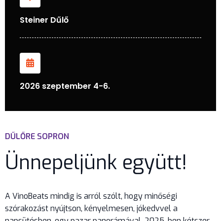
Steiner Dűlő
2026 szeptember 4-6.
DŰLŐRE SOPRON
Ünnepeljünk együtt!
A VinoBeats mindig is arról szólt, hogy minőségi
szórakozást nyújtson, kényelmesen, jókedvvel a
napsütésben, egy pazar panorámával. 2025-ben kétszer