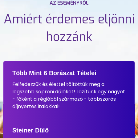
AZ ESEMÉNYRŐL
Amiért érdemes eljönni
hozzánk
Több Mint 6 Borászat Tételei
Felfedezzük és élettel töltöttük meg a
legszebb soproni dűlőket! Lazítunk egy nagyot
- főként a régióból származó - többszörös
díjnyertes italokkal!
Steiner Dűlő